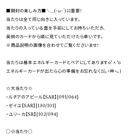
■開封の楽しみ方■＼_(･ω･`)ｺｺ重要！
当たりは全て同じ向きに入っています。
当たりの入っている面を手前にしてお持ちいただき、
奥側のカードから順に見ていただけたら幸いです。
※商品説明の画像を合わせてご覧くださいませ！
当たりは基本エネルギーカードとペアにしてありますo'ᆺ'o
エネルギーカードが出たら心の準備をお忘れなくΣ(｡>艸<｡)
☆大当たり☆
・ルチアのアピール【SAR】{091/064}
・ゼイユ【SAR】{130/101}
・ユリーカ【SR】{102/094}
○小当たり○