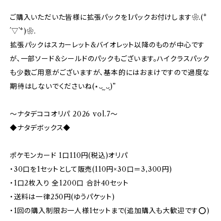
ご購入いただいた皆様に拡張パックを1パックお付けします❀.(*
´▽`*)❀.
拡張パックはスカーレット&バイオレット以降のものが中心です
が、一部ソード&シールドのパックもございます。ハイクラスパック
も少数ご用意がございますが、基本的にはおまけですので過度な
期待はしないでくださいね(⋆ᴗ͈ˬᴗ͈)”
〜ナタデココオリパ 2026 vol.7〜
◆ナタデボックス◆
ポケモンカード 1口110円(税込)オリパ
・30口を1セットとして販売(110円×30口＝3,300円)
・1口2枚入り 全1200口 合計40セット
・送料は一律250円(ゆうパケット)
・1回の購入制限お一人様1セットまで(追加購入も大歓迎です⭕️)