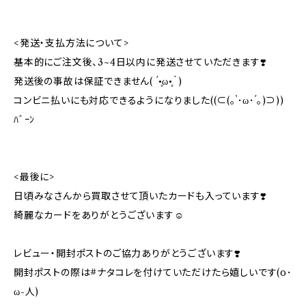
<発送・支払方法について>
基本的にご注文後、3~4日以内に発送させていただきます❣️
発送後の事故は保証できません( ´•̥ω•̥｀)
コンビニ払いにも対応できるようになりました((⊂(｡`･ω･´｡)⊃))
ﾊﾞｰﾝ
<最後に>
日頃みなさんから買取させて頂いたカードも入っています❣️
綺麗なカードをありがとうございます☺️
レビュー・開封ポストのご協力ありがとうございます❣️
開封ポストの際は#ナタコレを付けていただけたら嬉しいです(o･
ω-人)