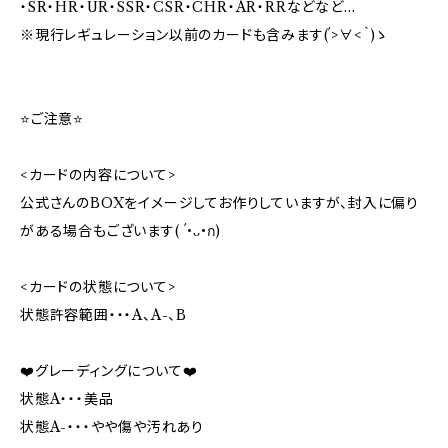
・SR・HR・UR・SSR・CSR・CHR・AR・RRなどなど…
※現行レギュレーション以前のカードも含みます(´>∀<｀)ゝ
⭐️ご注意⭐️
<カードの内容について>
公式さんのBOXをイメージしてお作りしていますが、封入に偏り
がある場合もございます( ´•ᴗ•ก)
<カードの状態について>
状態許容範囲・・・A、A-、B
❤️グレーディングについて❤️
状態A・・・美品
状態A-・・・やや傷や汚れあり