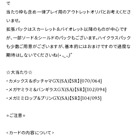
で
当たり枠も含め一律プレイ用のアウトレットオリパとお考えくださ
いませ。
拡張パックはスカーレット&バイオレット以降のものが中心です
が、一部ソード&シールドのパックもございます。ハイクラスパック
も少数ご用意がございますが、基本的にはおまけですので過度な
期待はしないでくださいね(⋆ᴗ͈ˬᴗ͈)”
☆大当たり☆
・カメックス＆ポッチャマGX(SA)【SR】{070/064}
・メガヤミラミ＆バンギラスGX(SA)【SR】{102/094}
・メガミミロップ＆プリンGX(SA)【SR】{104/095}
⭐️ご注意⭐️
<カードの内容について>