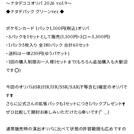
〜ナタデココオリパ 2026 vol.9〜
◆ナタデパック グリーンver.◆
ポケモンカード 1パック1,100円(税込)オリパ
・3パックを1セットとして販売(1,100円×3口＝3,300円)
・1パック5枚入り 全180パック 合計60セット
・送料は一律250円(ゆうパケット)
・1回の購入制限お一人様1セットまで(もちろん追加購入も大歓迎
です⭕️)
今回のオリパはSR(HR/UR/SSR/SAR/P等含む)確定のオリパで
す❣️
さらに公式さんの拡張パックも1セットにつき1パックプレゼント❣️
ぜひ比較して開封お楽しみいただけたら幸いです(* .ˬ.)
通常販売時の演出オリパに比べて状態の許容範囲も広めですの