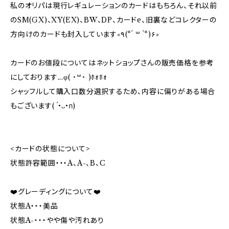
私のオリパは現行レギュレーションのカードはもちろん、それ以前
のSM(GX)、XY(EX)、BW、DP、カードe、旧裏などコレクターの
方向けのカードも封入しています«٩(*´ ꒳ `*)۶»
カードのお値段についてはネットショップさんの販売価格を参考
にしております...φ( ˙꒳​˙ )ﾎｫﾎｫ
シャッフルして購入口数分選択するため、内容に偏りがある場合
もございます( ´•ᴗ•ก)
<カードの状態について>
状態許容範囲・・・A、A-、B、C
❤️グレーディングについて❤️
状態A・・・美品
状態A-・・・やや傷や汚れあり