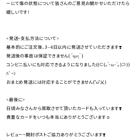
ーにて傷の状態について皆さんのご意見お聞かせいただけたら
嬉しいです！
<発送・支払方法について>
基本的にご注文後、3~4日以内に発送させていただきます❣️
発送後の事故は保証できません( ´•̥ω•̥｀)
コンビニ払いにも対応できるようになりました((⊂(｡`･ω･´｡)⊃))
ﾊﾞｰﾝ
おまとめ発送には対応することができません('ω'乂)
<最後に>
日頃みなさんから買取させて頂いたカードも入っています❣️
貴重なカードをいつも本当にありがとうございます☺️
レビュー・開封ポストご協力ありがとうございます❣️