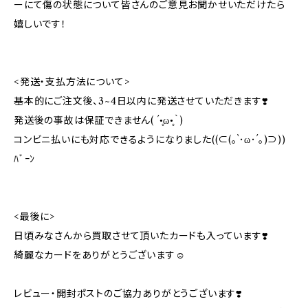
ーにて傷の状態について皆さんのご意見お聞かせいただけたら
嬉しいです！
<発送・支払方法について>
基本的にご注文後、3~4日以内に発送させていただきます❣️
発送後の事故は保証できません( ´•̥ω•̥｀)
コンビニ払いにも対応できるようになりました((⊂(｡`･ω･´｡)⊃))
ﾊﾞｰﾝ
<最後に>
日頃みなさんから買取させて頂いたカードも入っています❣️
綺麗なカードをありがとうございます☺️
レビュー・開封ポストのご協力ありがとうございます❣️