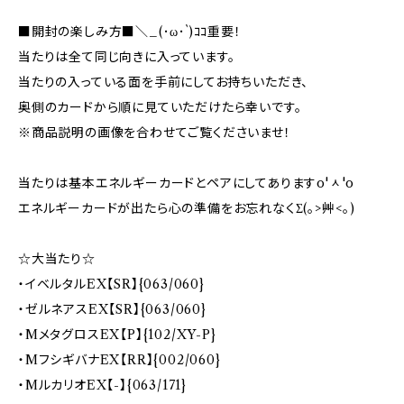
■開封の楽しみ方■＼_(･ω･`)ｺｺ重要！
当たりは全て同じ向きに入っています。
当たりの入っている面を手前にしてお持ちいただき、
奥側のカードから順に見ていただけたら幸いです。
※商品説明の画像を合わせてご覧くださいませ！
当たりは基本エネルギーカードとペアにしてありますo'ᆺ'o
エネルギーカードが出たら心の準備をお忘れなくΣ(｡>艸<｡)
☆大当たり☆
・イベルタルEX【SR】{063/060}
・ゼルネアスEX【SR】{063/060}
・MメタグロスEX【P】{102/XY-P}
・MフシギバナEX【RR】{002/060}
・MルカリオEX【-】{063/171}