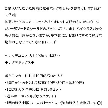
ご購入いただいた皆様に拡張パックを1パックお付けします❀.(*
´▽`*)❀.
拡張パックはスカーレット&バイオレット以降のものが中心です
が、一部ソード&シールドのパックもございます。ハイクラスパック
も少数ご用意がございますが、基本的にはおまけですので過度な
期待はしないでくださいね(⋆ᴗ͈ˬᴗ͈)”
〜ナタデココオリパ 2026 vol.32〜
◆ナタデボックス◆
ポケモンカード 1口110円(税込)オリパ
・30口を1セットとして販売(110円×30口＝3,300円)
・1口2枚入り 全900口 合計30セット
・送料は一律250円(ゆうパケット)
・1回の購入制限お一人様1セットまで(追加購入も大歓迎です⭕️)