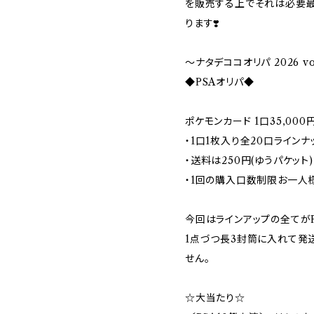
を販売する上でそれは必要
ります❣️
〜ナタデココオリパ 2026 vo
◆PSAオリパ◆
ポケモンカード 1口35,000
・1口1枚入り全20口ラインナップ
・送料は250円(ゆうパケット)
・1回の購入口数制限お一人様
今回はラインアップの全てがPS
1点づつ長3封筒に入れて発
せん。
☆大当たり☆