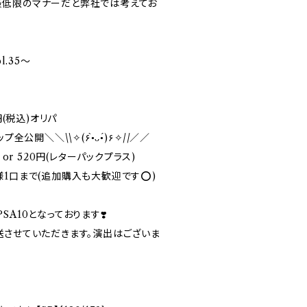
最低限のマナーだと弊社では考えてお
l.35〜
円(税込)オリパ
全公開＼＼\\✧(۶•̀ᴗ•́)۶✧//／／
 or 520円(レターパックプラス)
1口まで(追加購入も大歓迎です⭕️)
A10となっております❣️
送させていただきます。演出はございま