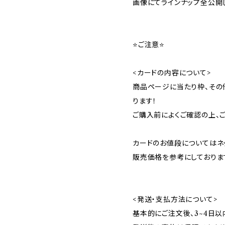
画像にてラインナップ全公開しており
⭐️ご注意⭐️
<カードの内容について>
商品ページに当たり枠、その
ります！
ご購入前によくご確認の上、ご検
カードのお値段についてはネ
販売価格を参考にしております...φ
<発送・支払方法について>
基本的にご注文後、3~4日以