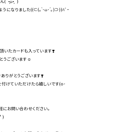
•̥ω•̥｀)
りました((⊂(｡`･ω･´｡)⊃))ﾊﾞｰ
頂いたカードも入っています❣️
とうございます☺️
ありがとうございます❣️
を付けていただけたら嬉しいです(o･
軽にお問い合わせください。
 )