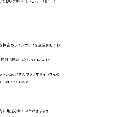
ます((⊂(｡`･ω･´｡)⊃))ﾊﾞｰﾝ
他枠含めラインナップを全公開してお
討お願いいたします(｡•̀ᴗ-)✧
ットショップさんやフリマサイトさんの
( ˙꒳​˙ )ﾎｫﾎｫ
内に発送させていただきます❣️