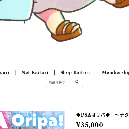
cari
Net Kaitori
Shop Kaitori
Membershi
◆PSAオリパ◆ 〜ナタデコ
¥35,000