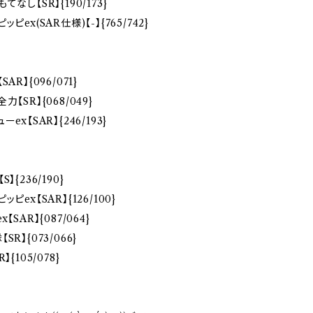
てなし【SR】{190/173}
ピex(SAR仕様)【-】{765/742}
AR】{096/071}
【SR】{068/049}
ex【SAR】{246/193}
】{236/190}
ピex【SAR】{126/100}
【SAR】{087/064}
R】{073/066}
{105/078}