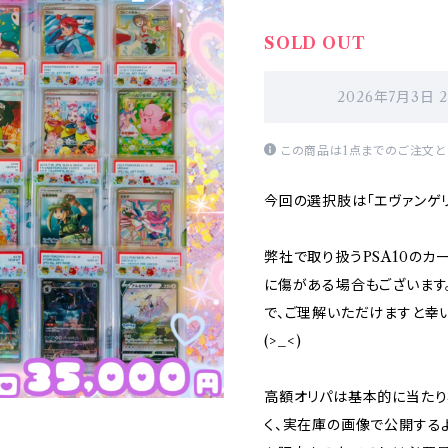
SOLD OUT
2026年7月3日 
この商品は1点までのご注文と
今回の選択肢は「エヴァンゲリ
弊社で取り扱うPSA10のカ
に傷がある場合もございます
で、ご理解いただけますと幸
(>_<)
高額オリパは基本的に当た
く、実在庫の画像で公開する