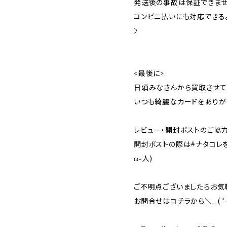
発送後の事故は保証できません( ´
コンビニ払いにも対応できるようにな
ﾝ
<最後に>
日頃みなさんから買取させて
いつも綺麗なカードをありが
レビュー・開封ポストのご協力
開封ポストの際は#ナタコレ
ω-人)
ご不明点ございましたらお気
お問合せはコチラから＼_( '-'